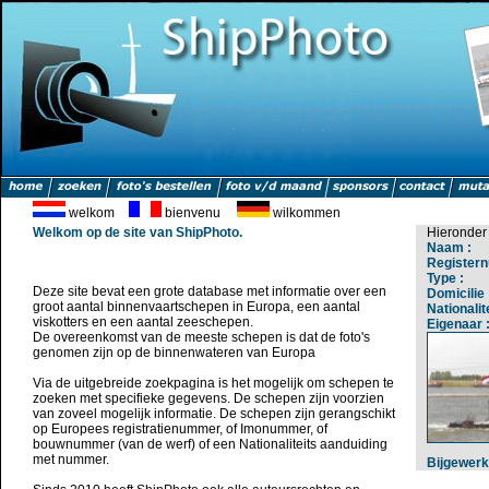
welkom
bienvenu
wilkommen
Welkom op de site van ShipPhoto.
Hieronder 
Naam :
Register
Type :
Deze site bevat een grote database met informatie over een
Domicilie 
groot aantal binnenvaartschepen in Europa, een aantal
Nationalite
viskotters en een aantal zeeschepen.
Eigenaar 
De overeenkomst van de meeste schepen is dat de foto's
genomen zijn op de binnenwateren van Europa
Via de uitgebreide zoekpagina is het mogelijk om schepen te
zoeken met specifieke gegevens. De schepen zijn voorzien
van zoveel mogelijk informatie. De schepen zijn gerangschikt
op Europees registratienummer, of Imonummer, of
bouwnummer (van de werf) of een Nationaliteits aanduiding
met nummer.
Bijgewerk