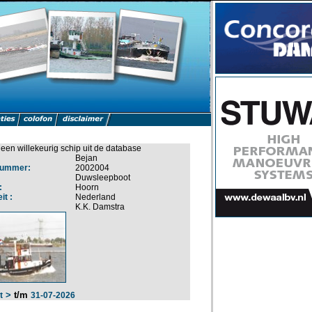
een willekeurig schip uit de database
Bejan
nummer:
2002004
Duwsleepboot
:
Hoorn
it :
Nederland
:
K.K. Damstra
>
t/m
t
31-07-2026